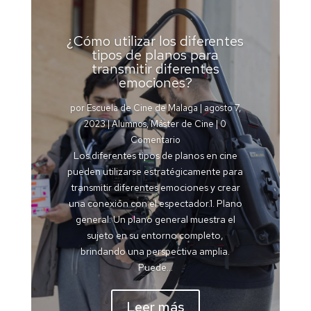
¿Cómo utilizar los diferentes
tipos de planos para
transmitir diferentes
emociones?
por
Escuela de Cine de Malaga
|
agosto 7,
2023
|
Alumnos
,
Máster de Cine
| 0
Comentario
Los diferentes tipos de planos en cine
pueden utilizarse estratégicamente para
transmitir diferentes emociones y crear
una conexión con el espectador.1. Plano
general: Un plano general muestra el
sujeto en su entorno completo,
brindando una perspectiva amplia.
Puede...
Leer más