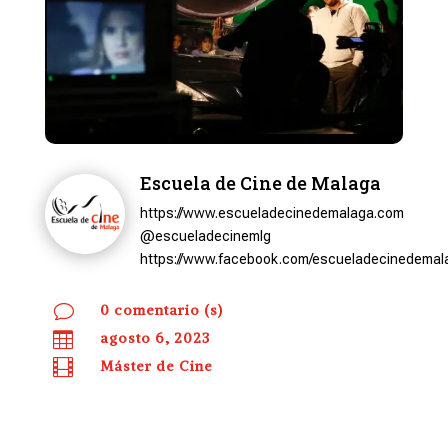
Escuela de Cine de Malaga
https://www.escueladecinedemalaga.com
@escueladecinemlg
https://www.facebook.com/escueladecinedemal
v
0 comentario (s)

agosto 6, 2023

Máster de Cine