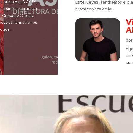
ra prima es LA CASA
Este jueves, tendremos el pla
ss sobre el proceso
protagonista de la...
el Curso de Cine de
Vi
Nuestras formaciones
A
oque...
po
El 
La 
sus.