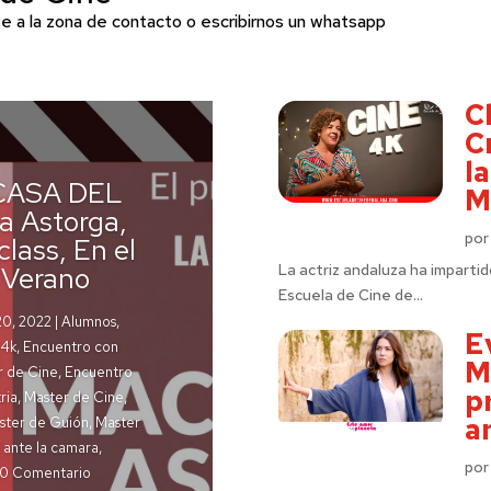
te a la zona de
contacto
o escribirnos un whatsapp
C
C
l
 CASA DEL
M
 Astorga,
po
lass, En el
La actriz andaluza ha impartid
 Verano
Escuela de Cine de...
20, 2022
|
Alumnos
,
E
 4k
,
Encuentro con
M
r de Cine
,
Encuentro
p
ria
,
Master de Cine
,
a
ster de Guión
,
Master
 ante la camara
,
po
 0 Comentario