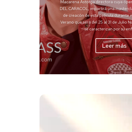
Macarena Astorga directora cuya ópe
DEL CARACOL, impartirá una mastercla
de creacón de esta película durante 
Verano que será del 25 al 31 de Julio 
se caracterizan por su enf
Leer más