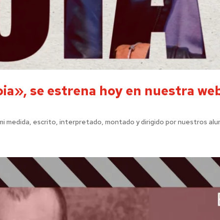
ia», se estrena hoy en nuestra we
i medida, escrito, interpretado, montado y dirigido por nuestros alum