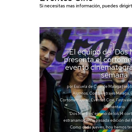
Si necesitas mas información, puedes dirigir
El equipo de ‘Dos 
presenta el cortomet
evento cinematográ
semana
por
Escuela de Cine de Malaga
|
sept
Alumnos
,
Cortometrajes Málaga
,
Cortometrajistas
,
Eventos Cine
,
Festival
Comentario
'Dos Martinis' es uno de los 14 co
estranamos en la pasada edición del 
Como cada jueves, hoy hemos te