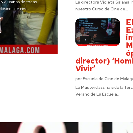
s y alumnas de todas
La directora Violeta Salama, 
ásicos de cine,...
nuestro Curso de Cine de...
E
E
i
M
ó
director) ‘Ho
Vivir’
por
Escuela de Cine de Malag
La Masterclass ha sido la ter
Verano de La Escuela...