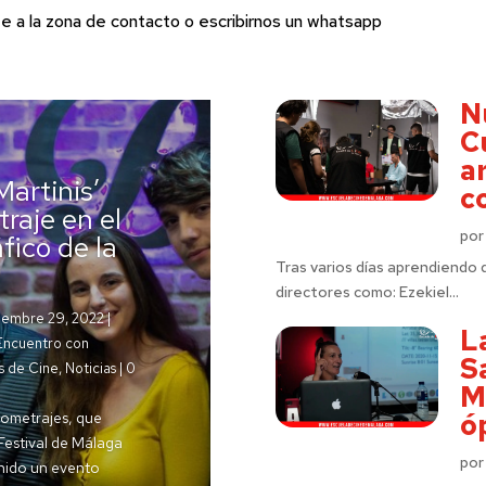
te a la zona de
contacto
o escribirnos un whatsapp
N
C
a
Martinis’
c
raje en el
po
fico de la
Tras varios días aprendiendo 
directores como: Ezekiel...
iembre 29, 2022
|
L
Encuentro con
S
es de Cine
,
Noticias
| 0
M
ó
rtometrajes, que
Festival de Málaga
po
nido un evento