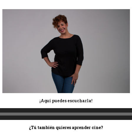
¡Aquí puedes escucharla!
Reproductor
de
audio
¿Tú también quieres aprender cine?