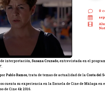
v
0 c

sep

Al
Not
de interpretación,
Susana Cruzado
, entrevistada en el progra
’.
 por
Pablo Ramos
, trata de temas de actualidad de la
Costa del S
nos cuenta su experiencia en la Escuela de Cine de Málaga en e
so de Cine 4k 2016.