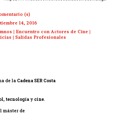
omentario (s)
tiembre 14, 2016
umnos
|
Encuentro con Actores de Cine
|
icias
|
Salidas Profesionales
ma de la
Cadena SER Costa
ol, tecnología
y
cine
.
l máster de