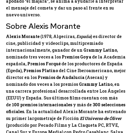
apodado “el majara”, se anima a ayudarle a interpretar
el mensaje del cometa y dar un paso al frente en su
nuevo universo.
Sobre Alexis Morante
Alexis Morante
(1978, Algeciras,
España
) es director de
cine, publicidad y videoclips, multipremiado
internacionalmente, ganador de un
Grammy Latino
,
nominado tres veces a los
Premios Goya
de la Academia
española,
Premios Forqué
de los productores de España
(Egeda),
Premios Platino
del Cine Iberoamericano, mejor
director en los
Premios de Andalucía
(Asecan) y
nominado dos veces a los premios
Grammy Latino
, en
una carrera profesional desarrollada entre Los Ángeles
(EEUU) y España. Sus últimos films cuentan con más
de
100 premios internacionales
y más de
300 selecciones
oficiales.
En la actualidad Alexis Morante ha estrenado
su primer largometraje de Ficción
El Universo de Óliver
(producido por Pecado Films y La Claqueta PC, RTVE,
Canal Sur y Europa Media) con Pedro Casablanc, Salva