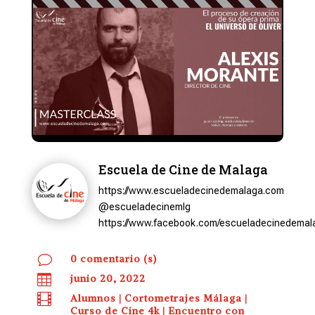
Escuela de Cine de Malaga
https://www.escueladecinedemalaga.com
@escueladecinemlg
https://www.facebook.com/escueladecinedemal
v
0 comentario (s)

junio 20, 2022

Alumnos
|
Cortometrajes Málaga
|
Curso de Cine 4k
|
Encuentro con