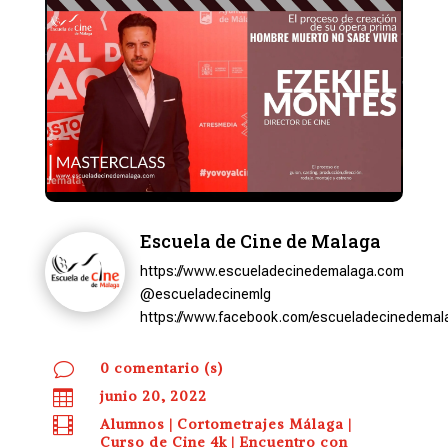
Escuela de Cine de Malaga
https://www.escueladecinedemalaga.com
@escueladecinemlg
https://www.facebook.com/escueladecinedemal
v
0 comentario (s)

junio 20, 2022

Alumnos
|
Cortometrajes Málaga
|
Curso de Cine 4k
|
Encuentro con