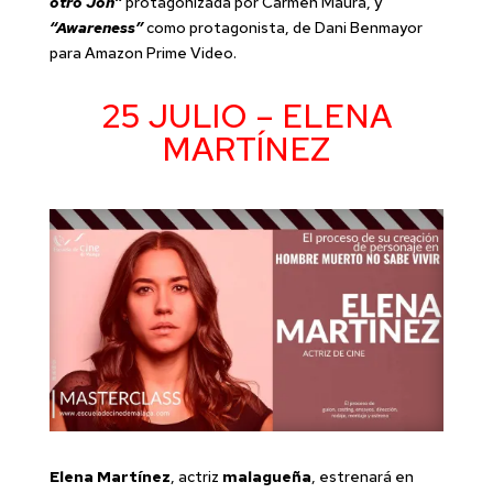
otro Jon”
protagonizada por Carmen Maura, y
“Awareness”
como
protagonista,
de Dani Benmayor
para Amazon Prime Video.
25 JULIO – ELENA
MARTÍNEZ
Elena Martínez
, actriz
malagueña
, estrenará en