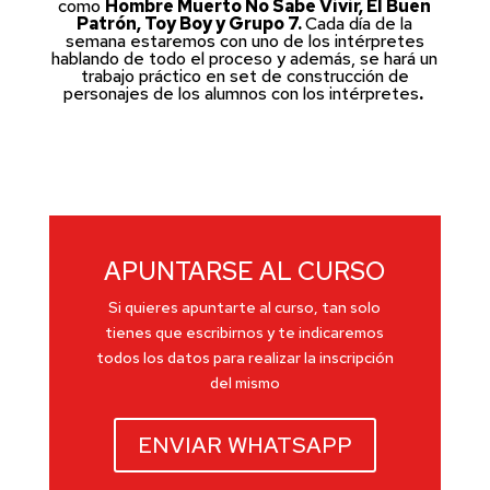
como
Hombre Muerto No Sabe Vivir, El Buen
Patrón, Toy Boy y Grupo 7.
Cada día de la
semana estaremos con uno de los intérpretes
hablando de todo el proceso y además, se hará un
trabajo práctico en set de construcción de
personajes de los alumnos con los intérpretes
.
APUNTARSE AL CURSO
Si quieres apuntarte al curso, tan solo
tienes que escribirnos y te indicaremos
todos los datos para realizar la inscripción
del mismo
ENVIAR WHATSAPP