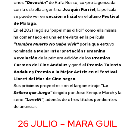
cines
“Devoción”
de Rafa Russo, co-protagonizada
con la estrella argentina
Joaquin Furriel
, la película
se puede ver en
sección oficial
en el último
Festival
de Málaga
.
En el 2021 llegó su “papel más difícil” como ella misma
ha comentado en una entrevista en la película
“Hombre Muerto No Sabe Vivir”
por la que estuvo
nominada a
Mejor Interpretación Femenina
Revelación
de la primera edición de los
Premios
Carmen del Cine Andaluz
y ganó el
Premio Talento
Andaluz
y
Premio a la Mejor Actriz en el Festival
Lloret del Mar de Cine negro
.
Sus próximos proyectos son el largometraje
“La
Señora que Juega”
dirigido por Jose Enrique March y la
serie
“LoveIN”
, además de otros títulos pendientes
de anunciar.
26 JULIO – MARA GUIL