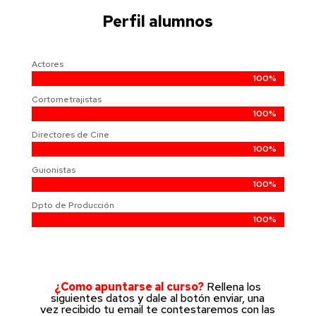
Perfil alumnos
Actores
100%
100%
Cortometrajistas
100%
100%
Directores de Cine
100%
100%
Guionistas
100%
100%
Dpto de Producción
100%
100%
¿Como apuntarse al curso?
Rellena los
siguientes datos y dale al botón enviar, una
vez recibido tu email te contestaremos con las