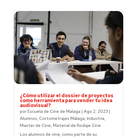
¿Cómo utilizar el dossier de proyectos
como herramienta para vender tu idea
audiovisual?
por
Escuela de Cine de Malaga
|
Ago 2, 2023
|
Alumnos
,
Cortometrajes Málaga
,
Industria
,
Master de Cine
,
Material de Rodaje Cine
Los alumnos de cine, como parte de su