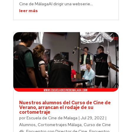
Cine de MálagaAl dirigir una webserie...
leer más
Nuestros alumnos del Curso de Cine de
Verano, arrancan el rodaje de su
cortometraje
por
Escuela de Cine de Malaga
|
Jul 29, 2022
|
Alumnos
,
Cortometrajes Málaga
,
Curso de Cine
4k
,
Encuentro con Director de Cine
,
Encuentro