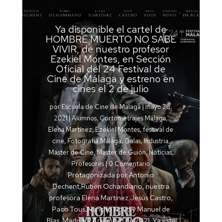
Ya disponible el cartel de
HOMBRE MUERTO NO SABE
VIVIR, de nuestro profesor
Ezekiel Montes, en Sección
Oficial del 24 Festival de
Cine de Málaga y estreno en
cines el 2 de julio
por
Escuela de Cine de Malaga
|
mayo 28,
2021
|
Alumnos
,
Cortometrajes Málaga
,
Elena Martínez
,
Ezekiel Montes
,
festival de
cine
,
Fotografía Málaga
,
Galas
,
Industria
,
Máster de Cine
,
Master de Guión
,
Noticias
,
Profesores
| 0 Comentario
Protagonizada por Antonio
Dechent,Rubén Ochandiano, nuestra
profesora Elena Martínez,Jesús Castro,
Paco Tous,Nancho Novo y Manuel de
Blas Madrid, 27 de mayo de 2021. Ya está