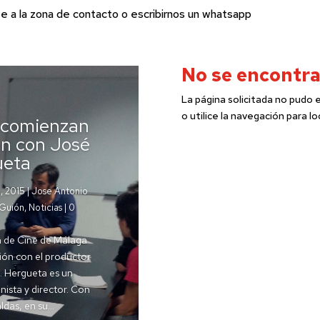
te a la zona de
contacto
o escribirnos un whatsapp
No se encontra
La página solicitada no pudo
o utilice la navegación para lo
 comienzan
ón con José
ueta
, 2015
|
Jose Antonio
 Guión
,
Noticias
| 0
a de Cine de Málaga
ión con el productor
 Hergueta es un
ista y director. Con
das, en su...