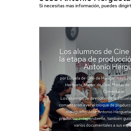
Si necesitas mas información, puedes dirigir
Los alumnos de Cine
la etapa de producci
Antonio Herg
por
Escuela de Cine de Malaga
|
mayo 26
Hergueta
,
Master de Cine
,
Master de
Comentario
Los alumnos de dirección de la Escuel
comenzaron ayer el bloque de producc
malagueño José Antonio Hergueta.
productor independiente, también guion
varios documentales a sus espal