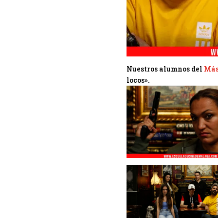
Nuestros alumnos del
Más
locos».