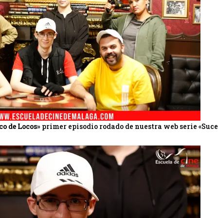
co de Locos»
primer episodio rodado de nuestra web serie «Suce