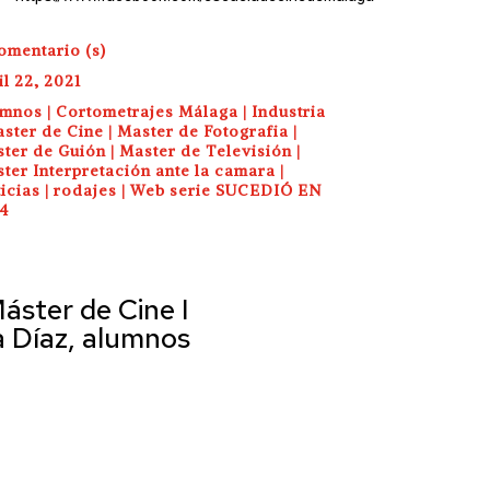
omentario (s)
il 22, 2021
umnos
|
Cortometrajes Málaga
|
Industria
ster de Cine
|
Master de Fotografia
|
ter de Guión
|
Master de Televisión
|
ter Interpretación ante la camara
|
icias
|
rodajes
|
Web serie SUCEDIÓ EN
4
áster de Cine I
a Díaz, alumnos