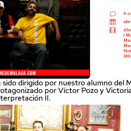
v
0 c

abr

Al
|
Ma
Mas
Mas
Not
180
 sido dirigido por nuestro alumno del M
otagonizado por Víctor Pozo y Victori
terpretación II.