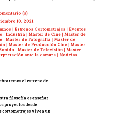
omentario (s)
iembre 10, 2021
umnos
|
Estrenos Cortometrajes
|
Eventos
e
|
Industria
|
Máster de Cine
|
Master de
e
|
Master de Fotografia
|
Master de
ión
|
Master de Producción Cine
|
Master
Sonido
|
Master de Televisión
|
Master
erpretación ante la camara
|
Noticias
lebraremos el estreno de
tra filosofía es
enseñar
tos proyectos desde
tos cortometrajes viven un