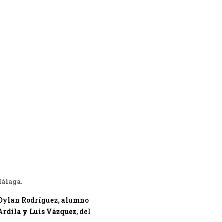
Málaga.
r Dylan Rodríguez, alumno
Ardila y Luis Vázquez
, del