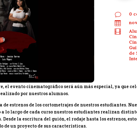
v
0 c

nov

Al
Cin
Cin
Gu
de 
Int
re, el evento cinematográfico será aún más especial, ya que ce
 realizado por nuestros alumnos.
e estrenos de los cortometrajes de nuestros estudiantes. Nues
so a lo largo de cada curso nuestros estudiantes realizan distin
. Desde la escritura del guión, el rodaje hasta los estrenos, es
o de un proyecto de sus características.