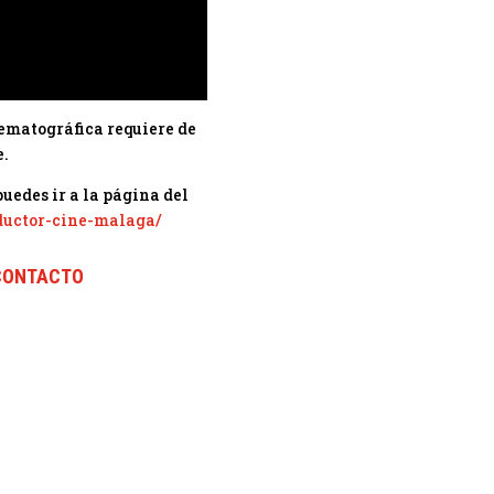
ematográfica requiere de
e.
uedes ir a la página del
ductor-cine-malaga/
CONTACTO