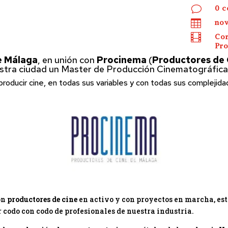
v
0 c

nov

Cor
Pro
e Málaga
, en unión con
Procinema
(
Productores de 
estra ciudad un Master de Producción Cinematográfica
roducir cine, en todas sus variables y con todas sus complejida
on
productores de cine
en activo y con proyectos en marcha, es
 codo con codo de profesionales de nuestra industria.