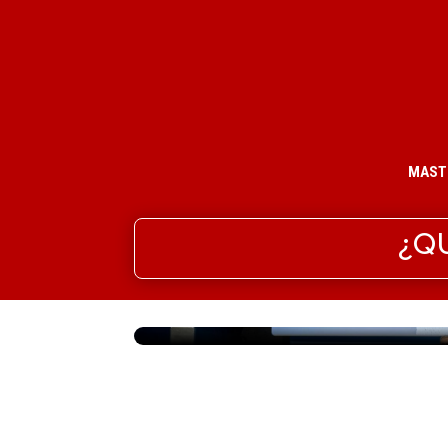
MAST
¿Q