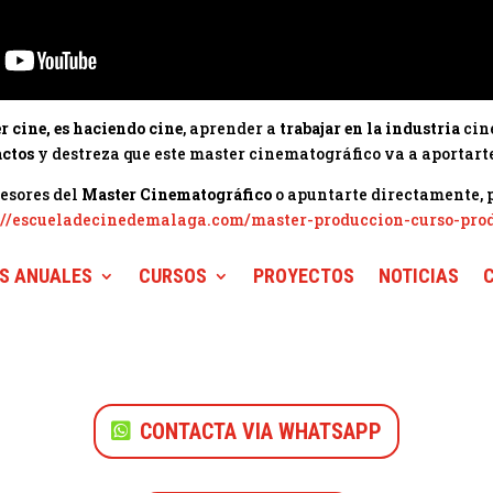
r cine, es haciendo cine
, aprender a
trabajar en la industria
cin
actos
y destreza que este master cinematográfico va a aportart
fesores del
Master Cinematográfico
o apuntarte directamente, p
://escueladecinedemalaga.com/master-produccion-curso-pro
S ANUALES
CURSOS
PROYECTOS
NOTICIAS
CONTACTA VIA WHATSAPP