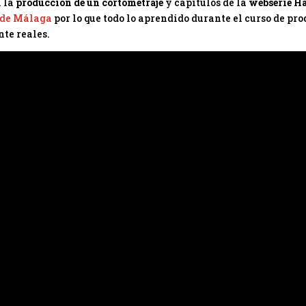
n la
producción de un cortometraje
y capítulos de la
webserie H
 de Málaga
por lo que todo lo aprendido durante el curso de pr
nte reales.