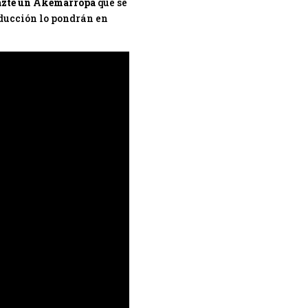
azte un Akemarropa
que se
oducción lo pondrán en