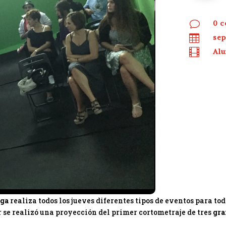
v
0 c

sep

Al
aga
realiza todos los jueves diferentes tipos de eventos para tod
r se realizó una proyección del primer cortometraje de tres
gra