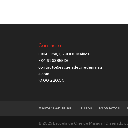
Contacto
Calle Lima, 1, 29006 Málaga
+34 676385536
contacto@escueladecinedemalag
a.com
10:00 a 20:00
Masters Anuales
Cursos
Proyectos
© 2025 Escuela de Cine de Málaga | Diseñado p