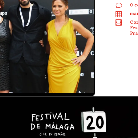
v
0 c

mar

Cor
Fes
Pra