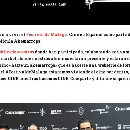
n a vivir el
Festival de Málaga
. Cine en Español
como parte d
elícula Akemarropa
,
0kilosdenosotros
donde han participado, colaborando activam
 market, donde nuestros alumnos estarán presente y estarán 
rmino
«hazte un akemarropa»
que es hacerse una
webserie de fo
del
#FestivaldeMalaga
estaremos viviendo el cine por dentro,
acer CINE mientras hacemos CINE
. Comparte y difunde si quier