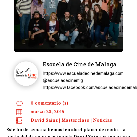
Escuela de Cine de Malaga
https://www.escueladecinedemalaga.com
@escueladecinemlg
https://www.facebook.com/escueladecinedemal
v
0 comentario (s)

marzo 23, 2015

David Sainz
|
Masterclass
|
Noticias
Este fin de semana hemos tenido el placer de recibir la
visita del director y guionista David Sainz, quien vino a