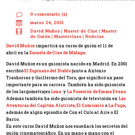
v
0 comentario (s)

marzo 24, 2015

David Muñoz
|
Master de Cine
|
Master
de Guión
|
Masterclass
|
Noticias
David Muñoz
impartirá un curso de guión el 11 de
abril en la
Escuela de Cine de Málaga
.
David Muñoz es un guionista nacido en Madrid. En 2001
escribió
El Espinazo del Diablo
junto a Antonio
Trashorras y Guillermo del Toro
,
que significó un paso
importante para su carrera. También ha sido guionista
de los largometrajes
Lena
y
La Posesión de Emma Evans
.
Además también ha sido guionista de televisión en
Las
Aventuras del Capitán Alatriste
,
El Comisario
o
La Fuga
,
además de algún episodio de Con el Culo al Aire o El
Barco.
En este curso David Muñoz nos enseñará los secretos del
guión cinematográfico. En un mano a mano con el