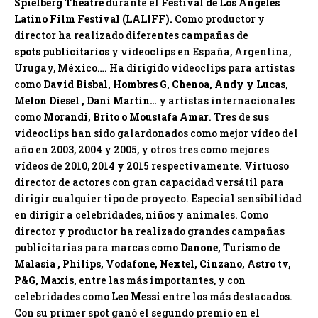
Spielberg Theatre
durante el
Festival de Los Ángeles
Latino Film Festival (LALIFF).
Como productor y
director ha realizado diferentes campañas de
spots
publicitarios
y videoclips en España, Argentina,
Urugay, México…. Ha dirigido videoclips para artistas
como
David Bisbal, Hombres G, Chenoa, Andy y Lucas,
Melon Diesel , Dani Martín…
y artistas internacionales
como
Morandi, Brito o Moustafa Amar
. Tres de sus
videoclips han sido galardonados como mejor vídeo del
año en 2003, 2004 y 2005, y otros tres como mejores
vídeos de 2010, 2014 y 2015 respectivamente. Virtuoso
director de actores con gran capacidad versátil para
dirigir cualquier tipo de proyecto. Especial sensibilidad
en dirigir a celebridades, niños y animales. Como
director y productor ha realizado grandes campañas
publicitarias para marcas como
Danone, Turismo de
Malasia , Philips, Vodafone, Nextel, Cinzano, Astro tv,
P&G, Maxis,
entre las más importantes, y con
celebridades como
Leo Messi
entre los más destacados.
Con su primer spot ganó el segundo premio en el