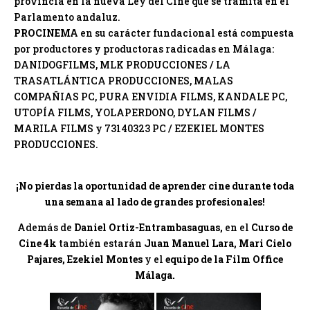
provincia en la nueva Ley del Cine que se tramita en el
Parlamento andaluz.
PROCINEMA
en su carácter fundacional está compuesta
por productores y productoras radicadas en Málaga:
DANIDOGFILMS, MLK PRODUCCIONES / LA
TRASATLÁNTICA PRODUCCIONES, MALAS
COMPAÑIAS PC, PURA ENVIDIA FILMS, KANDALE PC,
UTOPÍA FILMS, YOLAPERDONO, DYLAN FILMS /
MARILA FILMS y 73140323 PC / EZEKIEL MONTES
PRODUCCIONES.
¡No pierdas la oportunidad de aprender cine durante toda
una semana al lado de grandes profesionales!
Además de
Daniel Ortiz-Entrambasaguas,
en el
Curso de
Cine 4k
también estarán
Juan Manuel Lara, Mari Cielo
Pajares, Ezekiel Montes
y el
equipo de la Film Office
Málaga.