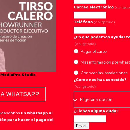
Correo electrónico
(obligato
Teléfono
(obligatorio)
¿En que podemos ayudart
(obligatorio)
Pagar el curso
Mas información por whas
Conocer las instalaciones
e MediaPro Studio
¿Como nos has conocido?
(obligatorio)
IA WHATSAPP
¿Tienes alguna duda?
enviandonos
un whatsapp al
ón para hacer el pago del
Enviar