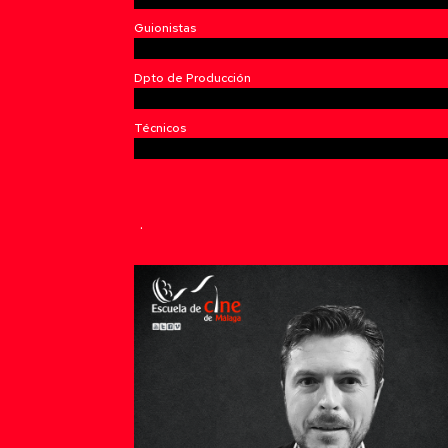
Guionistas
Dpto de Producción
Técnicos
30%
30%
.