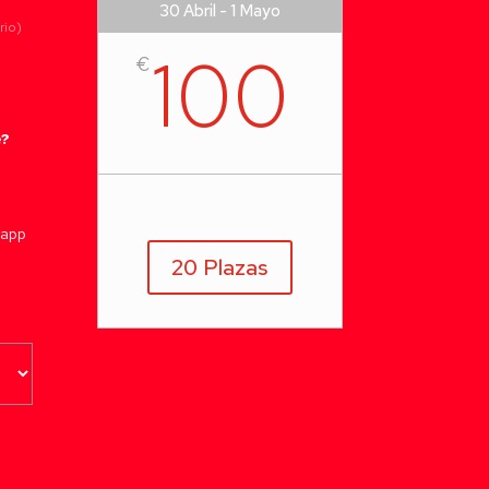
30 Abril - 1 Mayo
rio)
100
€
e?
tapp
20 Plazas