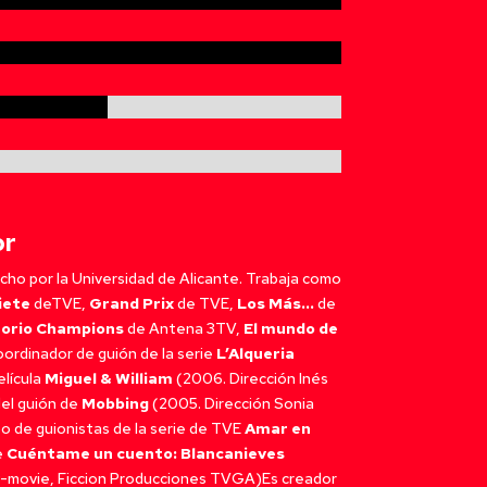
100%
100%
80%
80%
or
cho por la Universidad de Alicante. Trabaja como
siete
deTVE,
Grand Prix
de TVE,
Los Más…
de
torio Champions
de Antena 3TV,
El mundo de
ordinador de guión de la serie
L’Alqueria
elícula
Miguel & William
(2006. Dirección Inés
del guión de
Mobbing
(2005. Dirección Sonia
 de guionistas de la serie de TVE
Amar en
e
Cuéntame un cuento: Blancanieves
-movie, Ficcion Producciones TVGA)Es creador