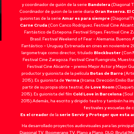
y coordinador de guión de la serie
Bandolera
(Diagonal T
Coordinador de guion de la serie diaria
Gran Reserva. El 
guionistas de la serie
Amar es para siempre
(DiagonalTV
Carne Cruda
(Con Canco Rodríguez. Festival Cine Alicant
Fantástico de Estepona. Festival Sitges. Festival Cine 
Brasil. Festival Weekend of Fear – Alemania. Buenos
Fantástico – Uruguay. Estrenada en cines en noviembre 2
largometraje como director, titulado
Blockbuster
(Con M
Festival Cine Zaragoza. Festival Cine Fuengirola, Muestr
Festival Cine Alicante – premio Mejor Actor y Mejor Gu
productor y guionista de la película
Botas de Barro
(Arti
2015). Es guionista de
Yerma
(Ircania. Dirección Emilio Ba
partir de su propia obra teatral, de
Love Room
(Claqueta
2015). Es guionista del film
Cold Love in Barcelona
(Soul 
2015).Además, ha escrito y dirigido teatro y también ha im
festivales y escuelas de ci
Es el creador
de la
serie Servir y Proteger que esta a
Ha desarrollado proyectos audiovisuales para las princip
Diagonal TV, Boomerang TV, Plano a Plano, DLO, Brutal Me