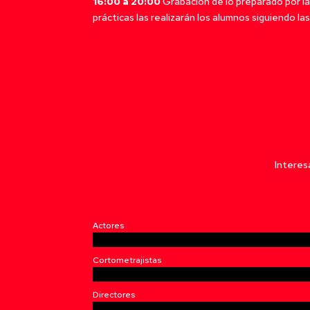
16:00 a 20:00
Grabación de lo preparado por la
prácticas las realizarán los alumnos siguiendo la
Interes
Actores
Cortometrajistas
Directores