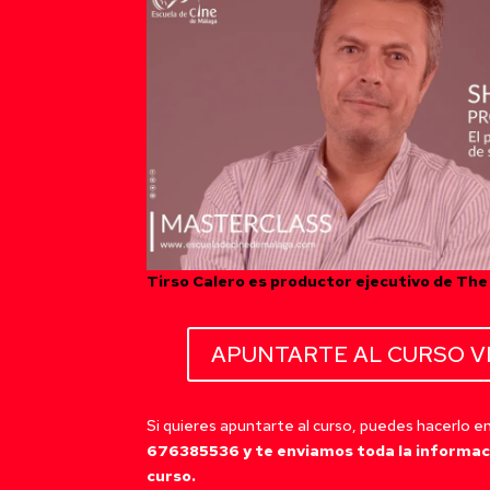
Tirso Calero es productor ejecutivo de Th
APUNTARTE AL CURSO V
Si quieres apuntarte al curso, puedes hacerlo 
676385536 y te enviamos toda la informaci
curso.