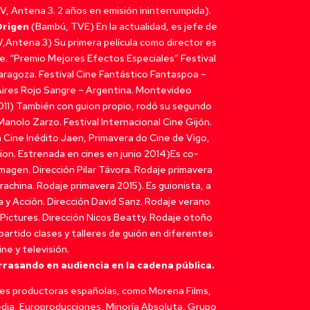
V, Antena 3. 2 años en emisión ininterrumpida).
Origen
(Bambú, TVE) En la actualidad, es jefe de
,Antena 3) Su primera película como director es
e. “Premio Mejores Efectos Especiales” Festival
Zaragoza. Festival Cine Fantástico Fantaspoa –
 Aires Rojo Sangre – Argentina. Montevideo
011) También con guion propio, rodó su segundo
anolo Zarzo. Festival Internacional Cine Gijón.
a Cine Inédito Jaen, Primavera do Cine de Vigo,
ion. Estrenada en cines en junio 2014)Es co-
magen. Dirección Pilar Távora. Rodaje primavera
rrachina. Rodaje primavera 2015). Es guionista, a
 y Acción. Dirección David Sanz. Rodaje verano
Pictures. Dirección Nicos Beatty. Rodaje otoño
partido clases y talleres de guión en diferentes
ne y televisión.
rrasando en audiencia en la cadena pública.
ales productoras españolas, como Morena Films,
dia, Europroducciones, Minoría Absoluta, Grupo