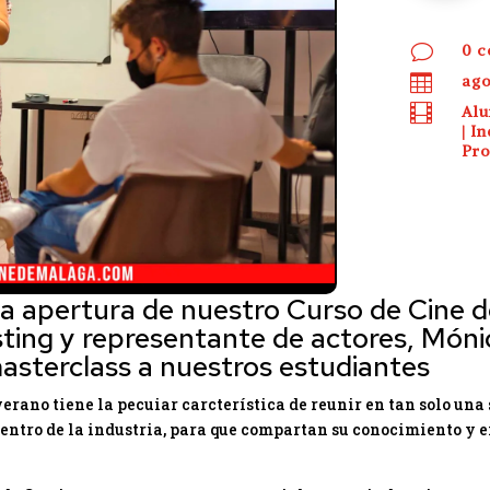
v
0 c

ago

Al
|
In
Pro
a apertura de nuestro Curso de Cine d
sting y representante de actores, Món
asterclass a nuestros estudiantes
verano tiene la pecuiar carcterística de reunir en tan solo un
 dentro de la industria, para que compartan su conocimiento y 