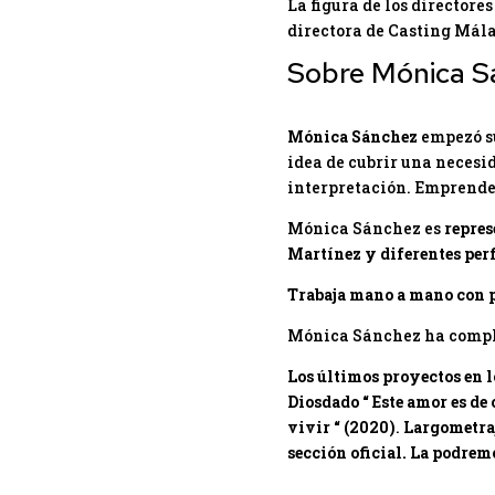
La figura de los directore
directora de Casting Málag
Sobre Mónica S
Mónica Sánchez
empezó su
idea de cubrir una necesid
interpretación. Emprende 
Mónica Sánchez es
repres
Martínez y diferentes perfi
Trabaja mano a mano con pr
Mónica Sánchez ha complet
Los últimos proyectos en l
Diosdado “ Este amor es de
vivir “ (202
0)
.
Largometraj
sección oficial. La podremo