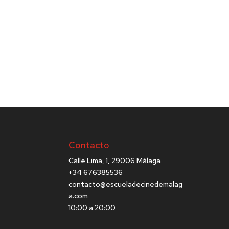
Contacto
Calle Lima, 1, 29006 Málaga
+34 676385536
contacto@escueladecinedemalag
a.com
10:00 a 20:00