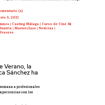
omentario (s)
sto 3, 2021
umnos
|
Casting Málaga
|
Curso de Cine 4k
dustria
|
Masterclass
|
Noticias
|
fesores
e Verano, la
ica Sánchez ha
a semana a profesionales
experiencias con los