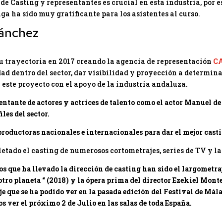
s de Casting y representantes es crucial en esta industria, por e
a ha sido muy gratificante para los asistentes al curso.
ánchez
 trayectoria en 2017 creando la agencia de representación
C
ad dentro del sector, dar visibilidad y proyección a determina
este proyecto con el apoyo de la industria andaluza.
entante de actores y actrices de talento como el actor
Manuel de 
les del sector.
oductoras nacionales e internacionales para dar el mejor casti
ado el casting de numerosos cortometrajes, series de TV y l
os que ha llevado la dirección de casting han sido el largometraj
 otro planeta “ (2018) y la ópera prima del director Ezekiel Mon
e que se ha podido ver en la pasada edición del Festival de Mála
s ver el próximo 2 de Julio en las salas de toda España.