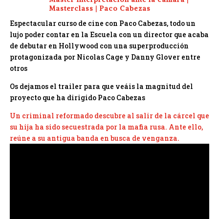
Masterclass
|
Paco Cabezas
Espectacular curso de cine con Paco Cabezas, todo un
lujo poder contar en la Escuela con un director que acaba
de debutar en Hollywood con una superproducción
protagonizada por Nicolas Cage y Danny Glover entre
otros
Os dejamos el trailer para que veáis la magnitud del
proyecto que ha dirigido Paco Cabezas
Un criminal reformado descubre al salir de la cárcel que
su hija ha sido secuestrada por la mafia rusa. Ante ello,
reúne a su antigua banda en busca de venganza.