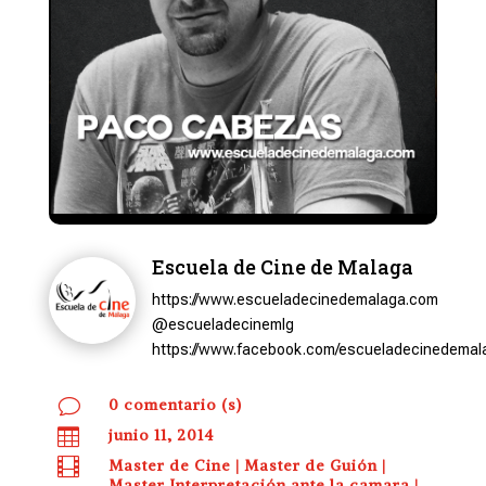
Escuela de Cine de Malaga
https://www.escueladecinedemalaga.com
@escueladecinemlg
https://www.facebook.com/escueladecinedemal
v
0 comentario (s)

junio 11, 2014

Master de Cine
|
Master de Guión
|
Master Interpretación ante la camara
|