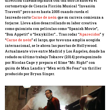
dirección cinematográfica con tan solo 18 años en el
cortometraje de Ciencia Ficción Musical “Invasión
Travesti” pero no es hasta 2005 cuando rueda el
laureado corto
Carne de neón
que su carrera comienza a
forjarse. Lleva años desarrollando su labor creativa
como guionista con películas como “Spanish Movie”,
“Bon Appetit” o “Sexykiller”… Tras rodar “
Aparecidos
” y
“
Carne de neón
” el largo, que tuvo una amplia acogida
internacional, se le abren las puertas de Hollywood.
Actualmente vive entre Madrid y Los Ángeles, donde ha
rodado su último trabajo Tokarev (2014) protagonizado
por Nicolas Cage y prepara el filme “Mr. Right” con
guión de Max Landis y “Men with No Fear” un thriller
producido por Bryan Singer.