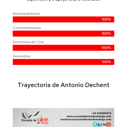
Actores/Actrices
100%
100%
Cortometrajistas
100%
100%
Directores de Cine
100%
100%
Guionistas
100%
100%
Trayectoria de Antonio Dechent