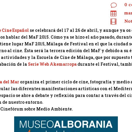
v
0 c

mar

Not
e Cine Español
se celebrará del 17 al 26 de abril, y aunque ya o
os hablar del MaF 2015. Cómo ya se hizo el año pasado, durante 
, tiene lugar MaF 2015, Málaga de Festival en el que la ciudad 
rno al cine. Ésta será la tercera edición del MaF y debido a su 
s actividades y la Escuela de Cine de Málaga, que por supuesto
abación de la
Serie Web Akemarropa
durante el Festival, tamb
a del Mar
organiza el primer ciclo de cine, fotografía y medio
cular las diferentes manifestaciones artísticas con el Medite
espacio se abre a debate y reflexión para contar a través del c
 de nuestro entorno.
n Cinefórum sobre Medio Ambiente.