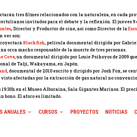
ctarán tres filmes relacionados con la naturaleza, en cada pro
tertulianos invitados para el debate y la reflexión. El jueves 9
ontes
,
Director y Productor de cine, así como Director de la
Escu
n ver son:
proyectará
Blackfish
,
película documental dirigida por Gabrie
 una orca macho responsable de la muerte de tres personas.
e Cove
, un documental dirigido por Louie Psihoyos de 2009 que
ional de Talji, Wakayama, en Japón.
and
, documental de 2010 escrito y dirigido por Josh Fox, se ce
 visto afectadas por la extracción de gas natural no convenci
 19:30h en el Museo Alboraina, Sala Gigantes Marinos. El preci
 un bono. El aforo es limitado.
S ANUALES
CURSOS
PROYECTOS
NOTICIAS