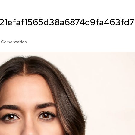
a21efaf1565d38a6874d9fa463fd
 Comentarios