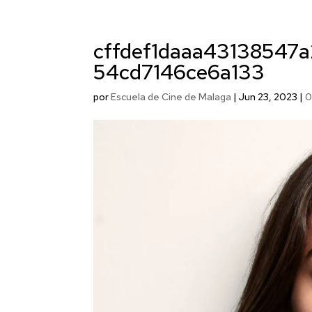
cffdef1daaa43138547
54cd7146ce6a133
por
Escuela de Cine de Malaga
|
Jun 23, 2023
|
0