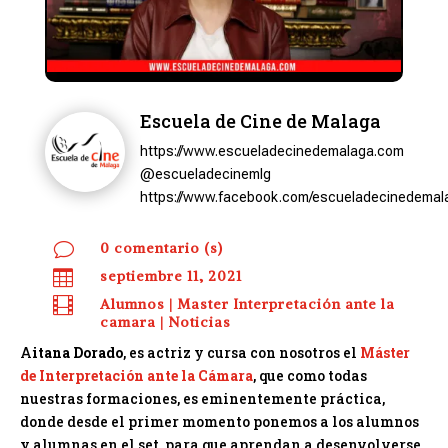
Escuela de Cine de Malaga
https://www.escueladecinedemalaga.com
@escueladecinemlg
https://www.facebook.com/escueladecinedemal
v
0 comentario (s)

septiembre 11, 2021

Alumnos
|
Master Interpretación ante la
camara
|
Noticias
A
itana Dorado
, es actriz y cursa con nosotros el
Máster
de Interpretación ante la Cámara
, que como todas
nuestras formaciones, es eminentemente práctica,
donde desde el primer momento ponemos a los alumnos
y alumnas en el set, para que aprendan a desenvolverse