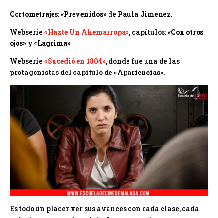
Cortometrajes:
«
Prevenidos»
de Paula Jimenez.
Webserie
«Hazte Un Akemarropa»
, capítulos:
«
Con otros
ojos»
y
«Lagrima»
.
Webserie
«Sucedió en 1804»
, donde fue una de las
protagonistas del capítulo de
«Apariencias»
.
Es todo un placer ver sus avances con cada clase, cada